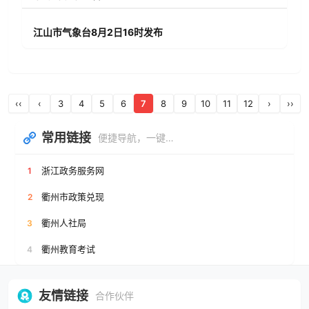
江山市气象台8月2日16时发布
‹‹
‹
3
4
5
6
7
8
9
10
11
12
›
››
常用链接
便捷导航，一键直达
浙江政务服务网
1
衢州市政策兑现
2
衢州人社局
3
衢州教育考试
4
友情链接
合作伙伴