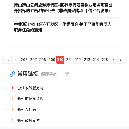
常山远山云间旅游度假区-颐养度假项目物业服务项目公
开招标的 中标结果公告（非政府采购项目 借平台发布）
中共浙江常山经济开发区工作委员会 关于严建华等同志
职务任免的通知
‹‹
‹
206
207
208
209
210
211
212
213
214
215
›
››
常用链接
便捷导航，一键直达
浙江政务服务网
1
衢州市政策兑现
2
衢州人社局
3
衢州教育考试
4