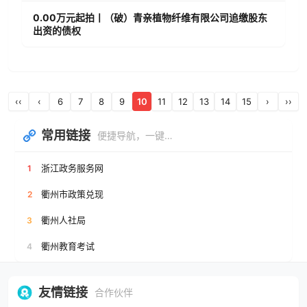
0.00万元起拍丨（破）青亲植物纤维有限公司追缴股东
出资的债权
‹‹
‹
6
7
8
9
10
11
12
13
14
15
›
››
常用链接
便捷导航，一键直达
浙江政务服务网
1
衢州市政策兑现
2
衢州人社局
3
衢州教育考试
4
友情链接
合作伙伴