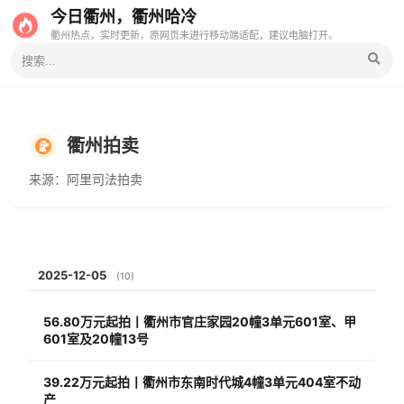
今日衢州，衢州哈冷
衢州热点，实时更新，原网页未进行移动端适配，建议电脑打开。
衢州拍卖
来源：阿里司法拍卖
2025-12-05
(10)
56.80万元起拍丨衢州市官庄家园20幢3单元601室、甲
601室及20幢13号
39.22万元起拍丨衢州市东南时代城4幢3单元404室不动
产