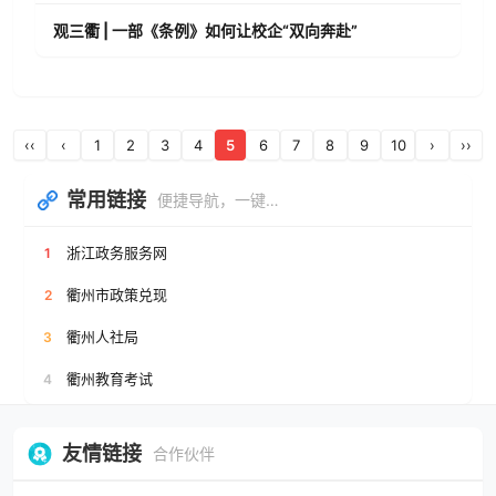
观三衢 | 一部《条例》如何让校企“双向奔赴”
‹‹
‹
1
2
3
4
5
6
7
8
9
10
›
››
常用链接
便捷导航，一键直达
浙江政务服务网
1
衢州市政策兑现
2
衢州人社局
3
衢州教育考试
4
友情链接
合作伙伴