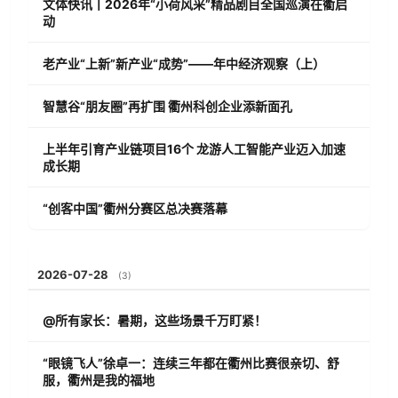
文体快讯丨2026年“小荷风采”精品剧目全国巡演在衢启
动
老产业“上新”新产业“成势”——年中经济观察（上）
智慧谷“朋友圈”再扩围 衢州科创企业添新面孔
上半年引育产业链项目16个 龙游人工智能产业迈入加速
成长期
“创客中国”衢州分赛区总决赛落幕
2026-07-28
(3)
@所有家长：暑期，这些场景千万盯紧！
“眼镜飞人”徐卓一：连续三年都在衢州比赛很亲切、舒
服，衢州是我的福地