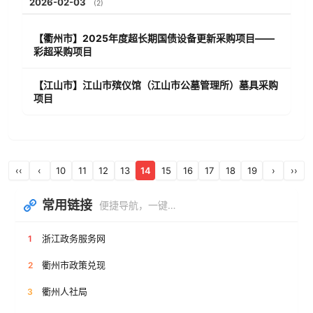
2026-02-03
(2)
【衢州市】2025年度超长期国债设备更新采购项目——
彩超采购项目
【江山市】江山市殡仪馆（江山市公墓管理所）墓具采购
项目
‹‹
‹
10
11
12
13
14
15
16
17
18
19
›
››
常用链接
便捷导航，一键直达
浙江政务服务网
1
衢州市政策兑现
2
衢州人社局
3