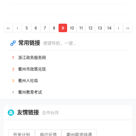
‹‹
‹
5
6
7
8
9
10
11
12
13
14
›
››
常用链接
便捷导航，一键直达
浙江政务服务网
1
衢州市政策兑现
2
衢州人社局
3
衢州教育考试
4
友情链接
合作伙伴
开发计划
用户反馈
衢州薪资待遇