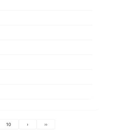
10
›
››