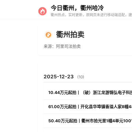
今日衢州，衢州哈冷
衢州热点，实时更新，原网页未进行移动端适配，建
衢州拍卖
来源：阿里司法拍卖
2025-12-23
(10)
10.44万元起拍丨（破）浙江龙游锦弘电子
61.00万元起拍丨开化县华埠镇香溢人家8幢4
50.40万元起拍丨衢州市拾光里1幢4单元100